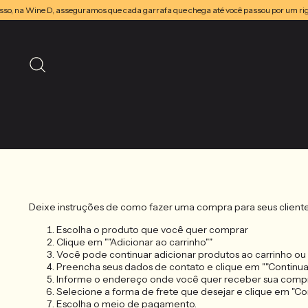
isso, na Wine D, asseguramos que cada garrafa que chega até você passou por um rig
Deixe instruções de como fazer uma compra para seus client
Escolha o produto que você quer comprar
Clique em ""Adicionar ao carrinho""
Você pode continuar adicionar produtos ao carrinho ou c
Preencha seus dados de contato e clique em ""Continua
Informe o endereço onde você quer receber sua comp
Selecione a forma de frete que desejar e clique em "Con
Escolha o meio de pagamento.