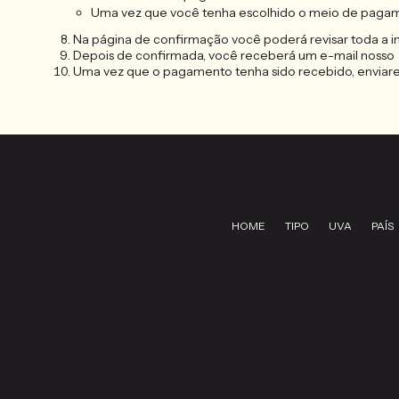
Uma vez que você tenha escolhido o meio de pagamen
Na página de confirmação você poderá revisar toda a 
Depois de confirmada, você receberá um e-mail nosso
Uma vez que o pagamento tenha sido recebido, enviare
HOME
TIPO
UVA
PAÍS