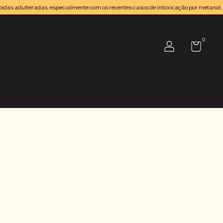
das adulteradas, especialmente com os recentes casos de intoxicação por metanol, 
0