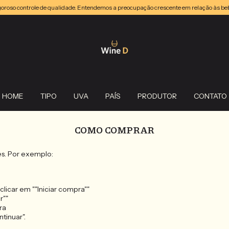
oroso controle de qualidade. Entendemos a preocupação crescente em relação às bebi
HOME
TIPO
UVA
PAÍS
PRODUTOR
CONTATO
COMO COMPRAR
es. Por exemplo:
licar em ""Iniciar compra""
r""
ra
tinuar".