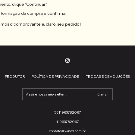
to, clique "Continuar".
informação da compra e confirmar
mos o comprovante e, claro, seu pedido!
PRODUTOR
POLÍTICA DE PRIVACIDADE
TROCAS E DEVOLUÇÕES
5511963782067
11963782067
contato@wined.com.br