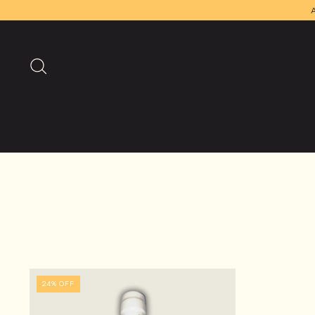
A seguran
24
%
OFF