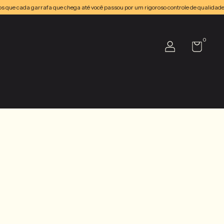
cada garrafa que chega até você passou por um rigoroso controle de qualidade. Ente
0