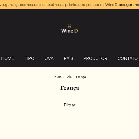
ça dos nossos clientes é nossa prioridade e, por isso, na Wine D, asseguramos que 
HOME
TIPO
UVA
PAÍS
PRODUTOR
CONTATO
Início
.
PAÍS
.
França
França
Filtrar