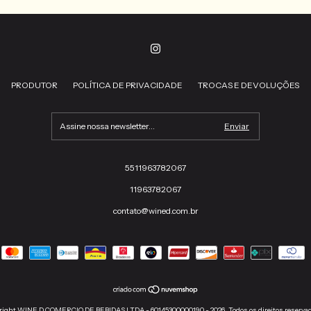
PRODUTOR
POLÍTICA DE PRIVACIDADE
TROCAS E DEVOLUÇÕES
5511963782067
11963782067
contato@wined.com.br
right WINE D COMERCIO DE BEBIDAS LTDA - 60145300000190 - 2026. Todos os direitos reserva