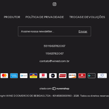
PRODUTOR
POLÍTICA DE PRIVACIDADE
TROCAS E DEVOLUÇÕES
5511963782067
11963782067
contato@wined.com.br
right WINE D COMERCIO DE BEBIDAS LTDA - 60145300000190 - 2026. Todos os direitos reserva