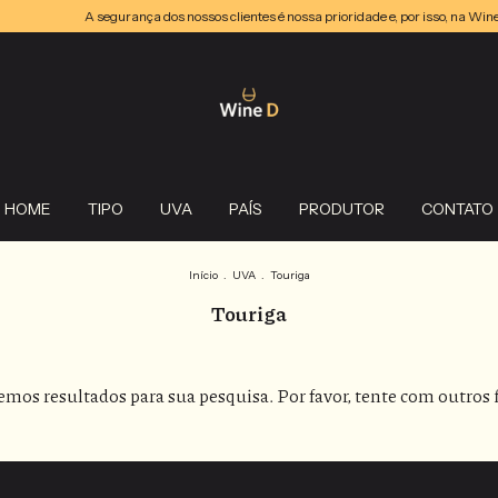
A segurança dos nossos clientes é nossa prioridade e, por isso, na Wi
HOME
TIPO
UVA
PAÍS
PRODUTOR
CONTATO
Início
.
UVA
.
Touriga
Touriga
mos resultados para sua pesquisa. Por favor, tente com outros f