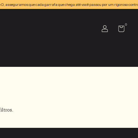
ne D, asseguramos que cada garrafa que chega até você passou por um rigoroso contr
0
iltros.