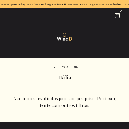
guramos que cada garrafa que chega até você passou por um rigoroso controle de qua
0
Início
.
PAÍS
.
Itália
Itália
Não temos resultados para sua pesquisa. Por favor,
tente com outros filtros.