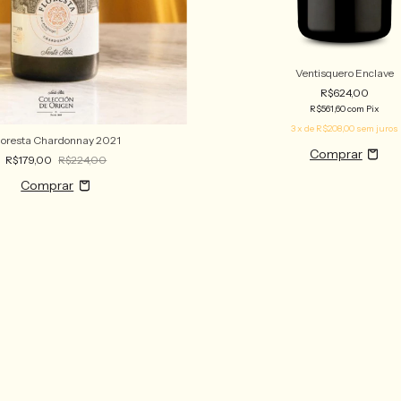
Ventisquero Enclave
R$624,00
R$561,60
com
Pix
3
x de
R$208,00
sem juros
loresta Chardonnay 2021
R$179,00
R$224,00