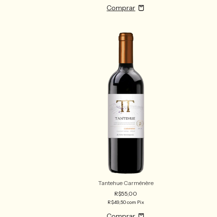
Tantehue Carménère
R$55,00
R$49,50
com
Pix