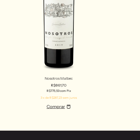
Nosotros Malbec
R$861,70
R$775,53
com
Pix
3
x de
R$287,23
sem juros