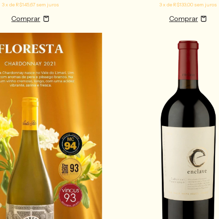
3
x de
R$145,67
sem juros
3
x de
R$133,00
sem juros