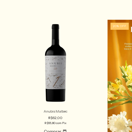
20
%
OFF
Anubis Malbec
R$62,00
R$55,80
com
Pix