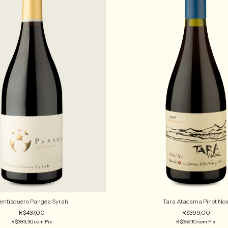
entisquero Pangea Syrah
Tara Atacama Pinot Noi
R$437,00
R$399,00
R$393,30
com
Pix
R$359,10
com
Pix