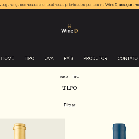
s nossos clientes é nossa prioridade e, por isso, na Wine D, asseguramos que cada 
HOME
TIPO
UVA
PAÍS
PRODUTOR
CONTATO
Início
.
TIPO
TIPO
Filtrar