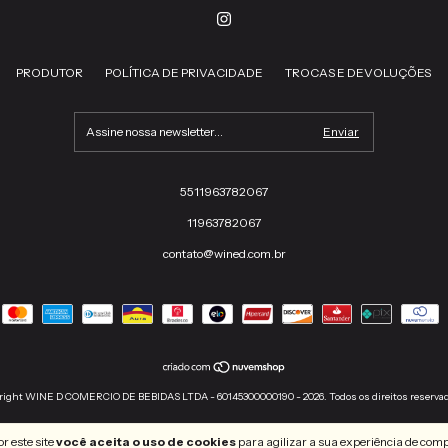
PRODUTOR
POLÍTICA DE PRIVACIDADE
TROCAS E DEVOLUÇÕES
5511963782067
11963782067
contato@wined.com.br
right WINE D COMERCIO DE BEBIDAS LTDA - 60145300000190 - 2026. Todos os direitos reserva
r este site
você aceita o uso de cookies
para agilizar a sua experiência de com