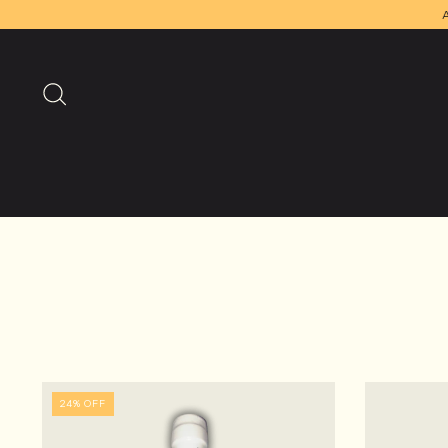
A segurança do
24
%
OFF